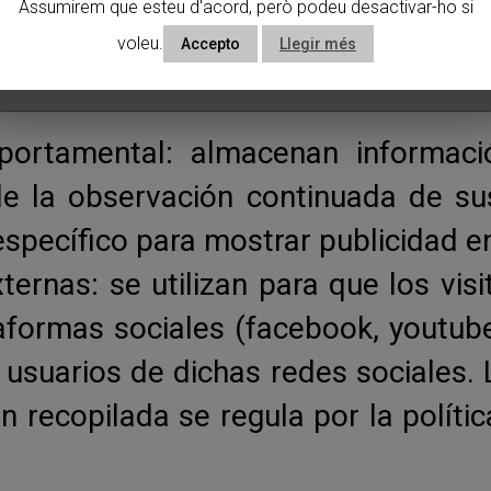
Assumirem que esteu d'acord, però podeu desactivar-ho si
uarios del servicio.
voleu.
Accepto
Llegir més
iten la gestión, de la forma más 
portamental: almacenan informac
de la observación continuada de su
 específico para mostrar publicidad 
ernas: se utilizan para que los vis
formas sociales (facebook, youtube, t
usuarios de dichas redes sociales. L
n recopilada se regula por la políti