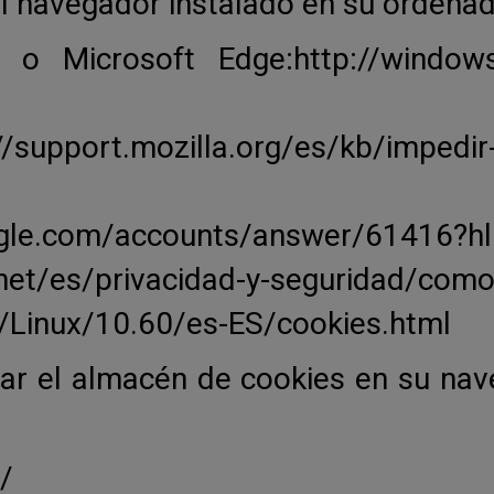
el navegador instalado en su ordenad
r o Microsoft Edge:http://window
pport.mozilla.org/es/kb/impedir-q
ogle.com/accounts/answer/61416?h
x.net/es/privacidad-y-seguridad/como
m/Linux/10.60/es-ES/cookies.html
r el almacén de cookies en su nav
/