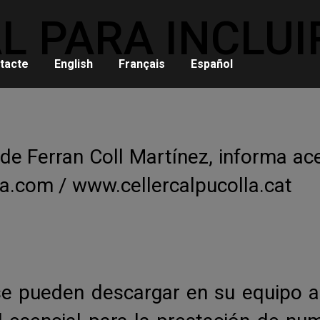
L PARA INCLUI
tacte
English
Français
Español
e Ferran Coll Martínez, informa ace
la.com
/ www.cellercalpucolla.cat
se pueden descargar en su equipo a